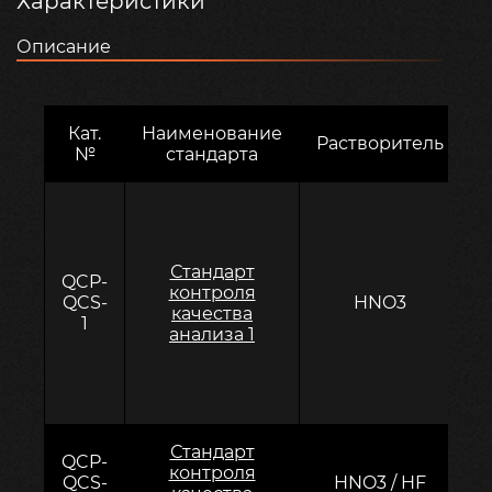
Характеристики
Описание
Кат.
Наименование
Растворитель
Э
№
стандарта
C
Стандарт
C
QCP-
контроля
QCS-
HNO3
качества
L
1
анализа 1
S
Стандарт
QCP-
контроля
QCS-
HNO3 / HF