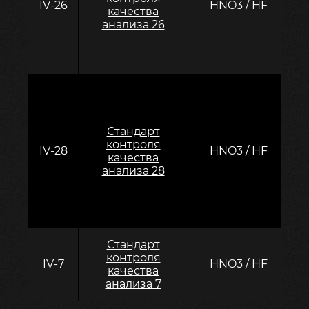
IV-26
HNO3 / HF
K
качества
M
анализа 26
Se
C
Стандарт
C
контроля
IV-28
HNO3 / HF
качества
анализа 28
N
S
Стандарт
контроля
IV-7
HNO3 / HF
качества
анализа 7