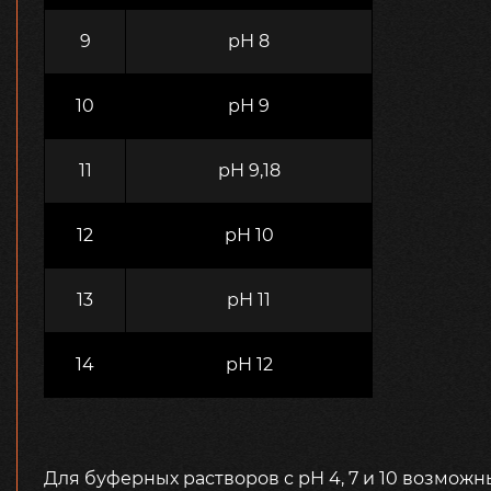
9
рН 8
10
рН 9
11
pH 9,18
12
рН 10
13
рН 11
14
рН 12
Для буферных растворов с рН 4, 7 и 10 возмож