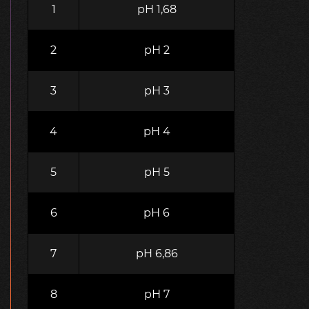
1
рН 1,68
2
рН 2
3
рН 3
4
рН 4
5
рН 5
6
рН 6
7
pH 6,86
8
рН 7