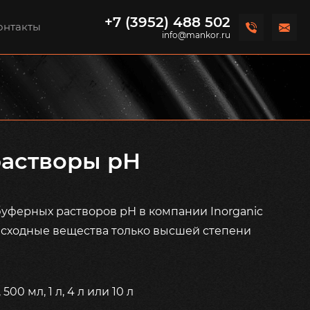
+7 (3952) 488 502
онтакты
info@mankor.ru
астворы рН
буферных растворов рН в компании Inorganic
исходные вещества только высшей степени
00 мл, 1 л, 4 л или 10 л