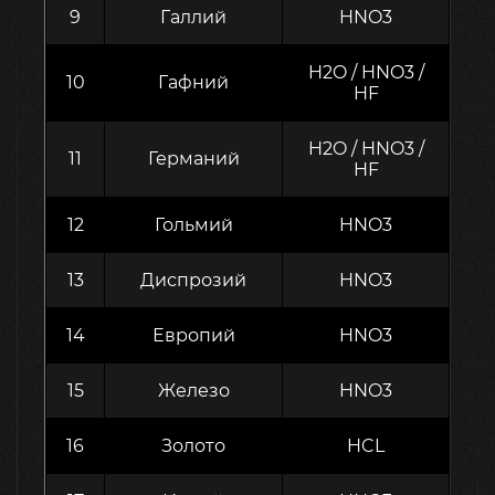
9
Галлий
HNO3
H2O / HNO3 /
10
Гафний
HF
H2O / HNO3 /
11
Германий
HF
12
Гольмий
HNO3
13
Диспрозий
HNO3
14
Европий
HNO3
15
Железо
HNO3
16
Золото
HCL