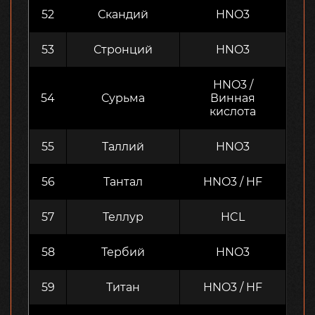
52
Скандий
HNO3
53
Стронций
HNO3
HNO3 /
54
Сурьма
Винная
кислота
55
Таллий
HNO3
56
Тантал
HNO3 / HF
57
Теллур
HCL
58
Тербий
HNO3
59
Титан
HNO3 / HF