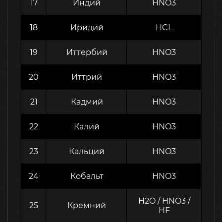
17
Индий
HNO3
18
Иридий
HCL
19
Иттербий
HNO3
20
Иттрий
HNO3
21
Кадмий
HNO3
22
Калий
HNO3
23
Кальций
HNO3
24
Кобальт
HNO3
H2O / HNO3 /
25
Кремний
HF