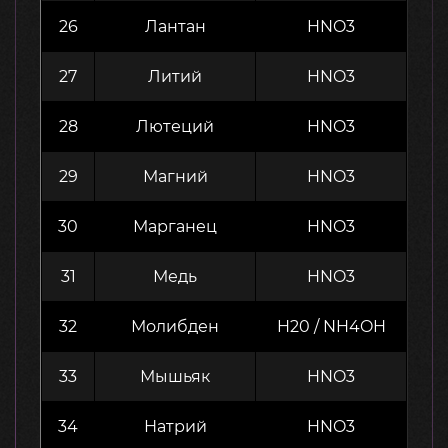
26
Лантан
HNO3
27
Литий
HNO3
28
Лютеций
HNO3
29
Магний
HNO3
30
Марганец
HNO3
31
Медь
HNO3
32
Молибден
H20 / NH4OH
33
Мышьяк
HNO3
34
Натрий
HNO3