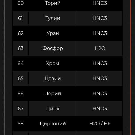
60
Торий
HNO3
61
Тулий
HNO3
62
Уран
HNO3
63
Фосфор
H2O
64
Хром
HNO3
65
Цезий
HNO3
66
Церий
HNO3
67
Цинк
HNO3
68
Цирконий
H2O / HF