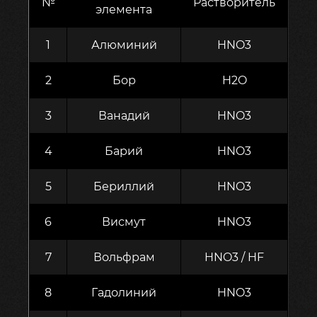
№
Растворитель
элемента
1
Алюминий
HNO3
2
Бор
H2O
3
Ванадий
HNO3
4
Барий
HNO3
5
Бериллий
HNO3
6
Висмут
HNO3
7
Вольфрам
HNO3 / HF
8
Гадолиний
HNO3