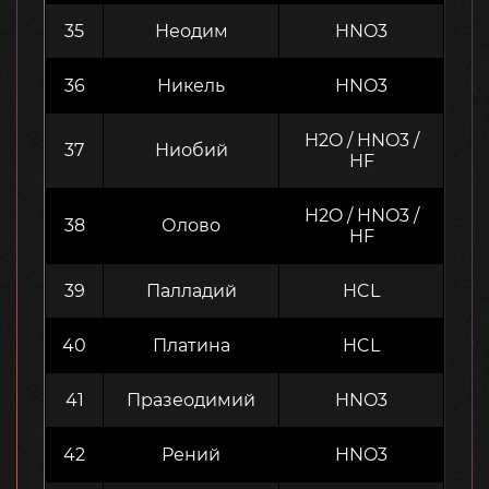
35
Неодим
HNO3
36
Никель
HNO3
H2O / HNO3 /
37
Ниобий
HF
H2O / HNO3 /
38
Олово
HF
39
Палладий
HCL
40
Платина
HCL
41
Празеодимий
HNO3
42
Рений
HNO3