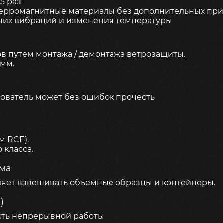
5 раз
ферромагнитные материалы без дополнительных пр
шних вибраций и изменения температуры
в путем монтажа / демонтажа ветрозащиты.
 мм.
зователь может без ошибок прочесть
м RCE).
 класса.
рма
яет взвешивать объемные образцы и контейнеры.
)
сть непрерывной работы