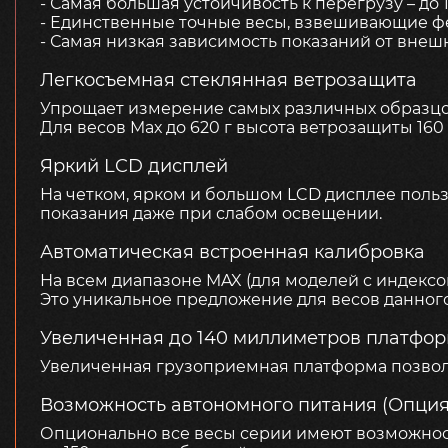
- Самая большая устойчивость к перегрузу – до 1
- Единственные точные весы, взвешивающие 
- Самая низкая зависимость показаний от вне
Легкосъемная стеклянная ветрозащита
Упрощает измерение самых различных образцо
Для весов Mах до 620 г высота ветрозащиты 160
Яркий LCD дисплей
На четком, ярком и большом LCD дисплее поль
показания даже при слабом освещении.
Автоматическая встроенная калибровка
На всем диапазоне MAX (для моделей с индексо
Это уникальное предложение для весов данного
Увеличенная до 140 миллиметров платфо
Увеличенная грузоприемная платформа позвол
Возможность автономного питания (Опция
Опционально все весы серии имеют возможно