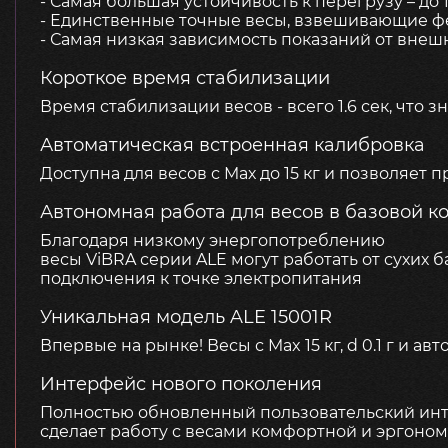
- Самая большая устойчивость к перегрузу – до 1
- Единственные точные весы, взвешивающие 
- Самая низкая зависимость показаний от вне
Короткое время стабилизации
Время стабилизации весов - всего 1.6 сек, что 
Автоматическая встроенная калибровка
Доступна для весов с Mах до 15 кг и позволяет
Автономная работа для весов в базовой к
Благодаря низкому энергопотреблению
весы ViBRA серии ALE могут работать от сухих 
подключения к точке электропитания
Уникальная модель ALE 15001R
Впервые на рынке! Весы с Max 15 кг, d 0.1 г и 
Интерфейс нового поколения
Полностью обновленный пользовательский ин
сделает работу с весами комфортной и эргоно