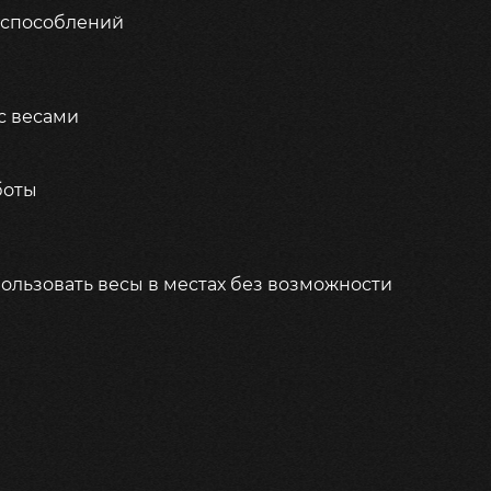
испособлений
 с весами
боты
пользовать весы в местах без возможности