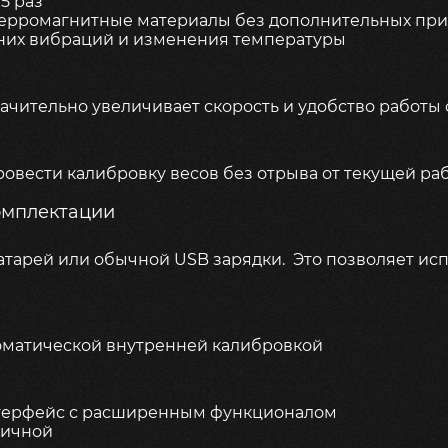
5 раз
ферромагнитные материалы без дополнительных пр
шних вибраций и изменения температуры
значительно увеличивает скорость и удобство работы
 провести калибровку весов без отрыва от текущей ра
омплектации
батарей или обычной USB зарядки. Это позволяет ис
автоматической внутренней калибровкой
терфейс с расширенным функционалом
мичной