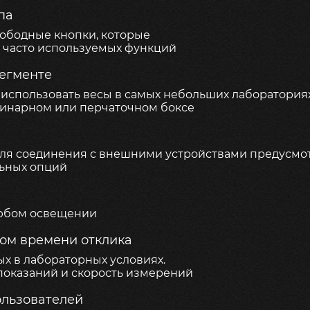
па
ободные кнопки, которые
 часто используемых функций
егменте
 использовать весы в самых небольших лабораториях
минарном или перчаточном боксе
ля соединения с внешними устройствами предусмотр
льных опций
любом освещении
ом времени отклика
х в лабораторных условиях.
 показаний и скорость измерений
ользователей