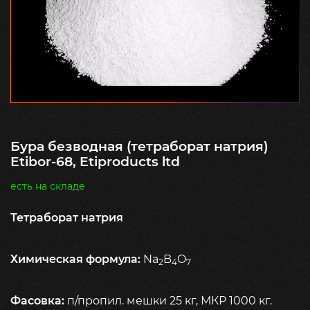
Бура безводная (тетраборат натрия)
Etibor-68, Etiproducts ltd
есть на складе
Тетраборат натрия
Химическая формула
:
Na
B
O
2
4
7
Фасовка:
п/пропил. мешки 25 кг, МКР 1000 кг.