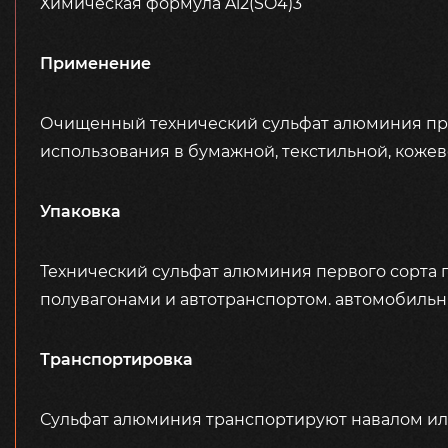
Химическая формула Al2(SO4)3
Применение
Очищенный технический сульфат алюминия пре
использования в бумажной, текстильной, коже
Упаковка
Технический сульфат алюминия первого сорта п
полувагонами и автотранспортом. автомобиль
Транспортировка
Сульфат алюминия транспортируют навалом или